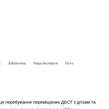
с
Бібліотека
Наші експерти
More
ісця перебування переміщених ДБСТ з дітьми та