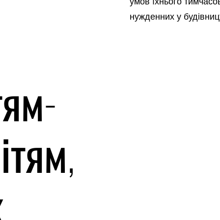
умов їхнього тимчас
нужденних у будівниц
тям-
ітям,
х