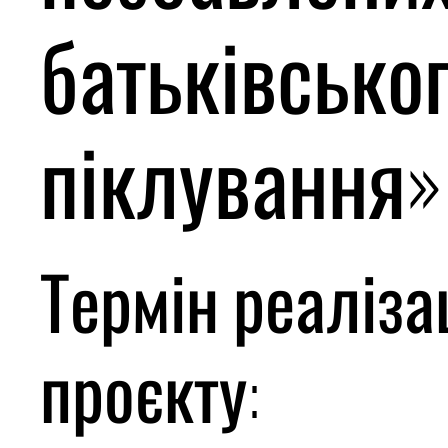
батьківсько
піклування»
Термін реалізац
проєкту: