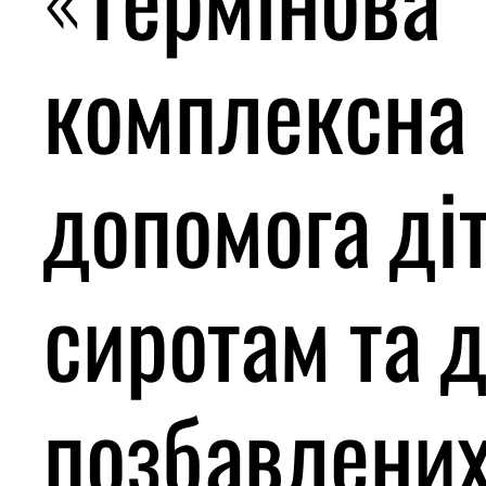
комплексна
допомога ді
сиротам та д
позбавлени