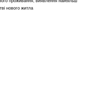
ового проживання, виявлення найбільш
тві нового житла