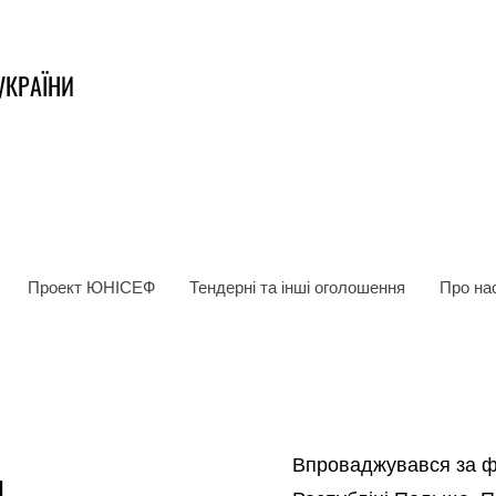
УКРАЇНИ
Проект ЮНІСЕФ
Тендерні та інші оголошення
Про на
я
Впроваджувався за фі