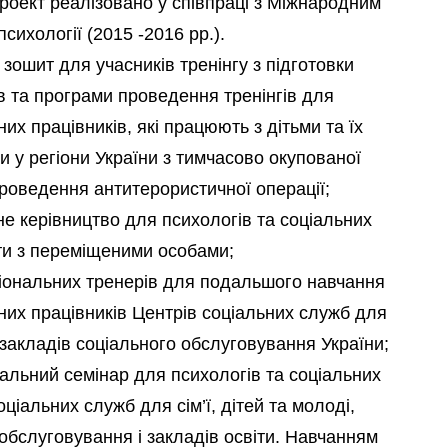
роект реалізовано у співпраці з Міжнародним
сихології (2015 -2016 рр.).
зошит для учасників тренінгу з підготовки
в та програми проведення тренінгів для
них працівників, які працюють з дітьми та їх
и у регіони України з тимчасово окупованої
проведення антитерористичної операції;
не керівництво для психологів та соціальних
ти з переміщеними особами;
ціональних тренерів для подальшого навчання
ьних працівників Центрів соціальних служб для
і, закладів соціального обслуговування України;
нальний семінар для психологів та соціальних
оціальних служб для сім’ї, дітей та молоді,
 обслуговування і закладів освіти. Навчанням