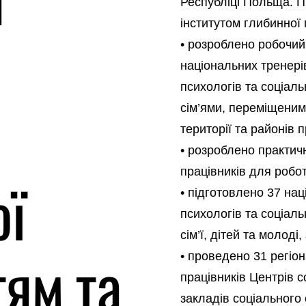
Республіці Польща. П
інститутом глибинної п
• розроблено робочий 
національних тренері
психологів та соціаль
сім’ями, переміщеним
території та районів 
• розроблено практич
працівників для робо
ої
• підготовлено 37 на
психологів та соціал
сім’ї, дітей та молод
тям та
• проведено 31 регіо
працівників Центрів с
закладів соціального