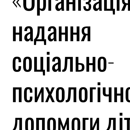
надання
соціально-
психологічн
допомоги ді