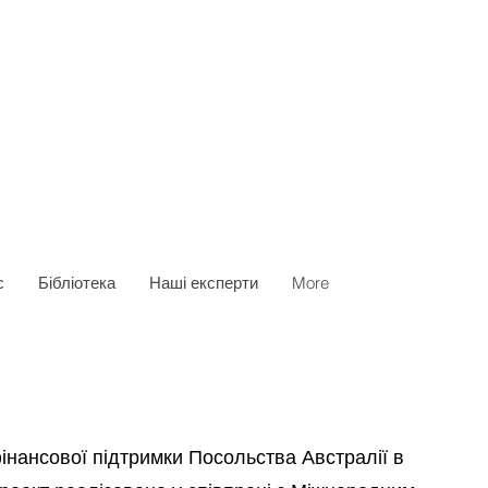
с
Бібліотека
Наші експерти
More
нансової підтримки Посольства Австралії в